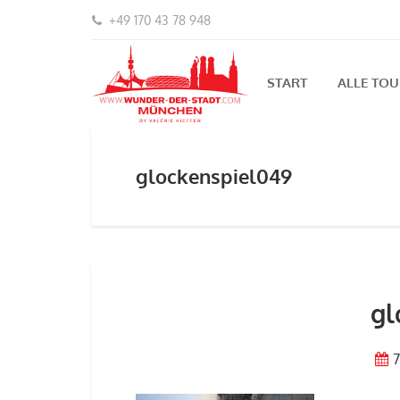
+49 170 43 78 948
START
ALLE TO
glockenspiel049
gl
7