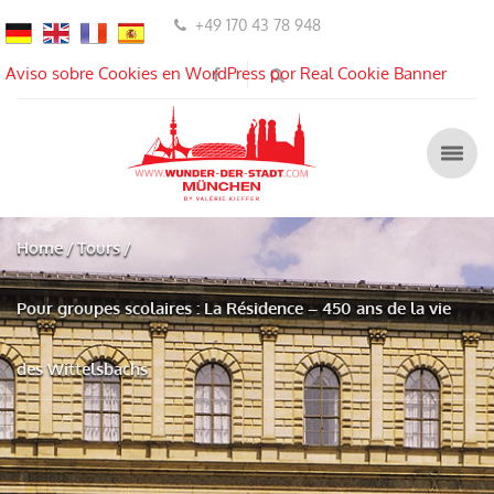
+49 170 43 78 948
Aviso sobre Cookies en WordPress por Real Cookie Banner
Home
Tours
Pour groupes scolaires : La Résidence – 450 ans de la vie
des Wittelsbachs