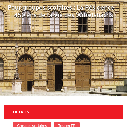
Pour groupes scolaires : La Résidence –
450 ans de la vie des Wittelsbachs
DETAILS
Groupes scolaires
Touren FR