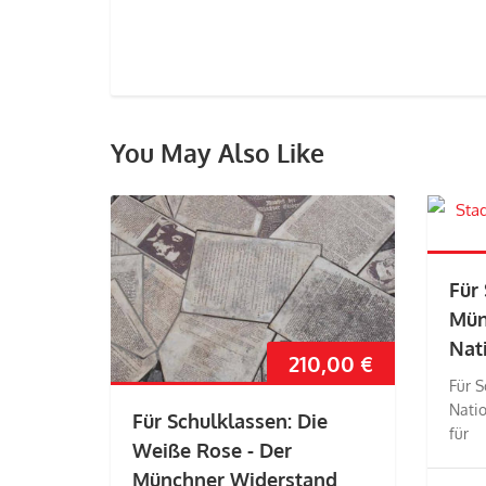
You May Also Like
Für
Mün
Nat
210,00
€
Für 
Nati
Für Schulklassen: Die
für
Weiße Rose - Der
Münchner Widerstand