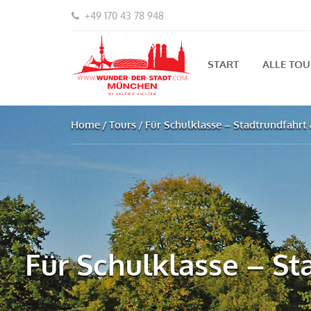
+49 170 43 78 948
START
ALLE TO
Home
Tours
Für Schulklasse – Stadtrundfahrt
Für Schulklasse – St